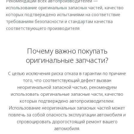
Рекомендации всех автопроизводителей —
Страхование
Клиентская поддержка
использование оригинальных запасных частей, качество
Обратная связь
Кредитный калькулятор
которых подтверждено испытаниями на соответствие
O&J Автоклуб
требованиям безопасности и стандартам качества
Аксессуары
Клуб владельцев OMODA
соответствующего производителя
Одежда и сувениры
Приложение O&J
Оригинальные аксессуары
Почему важно покупать
Аксессуары
Запчасти
оригинальные запчасти?
Одежда и сувениры
Трейд-ин
Оригинальные аксессуары
С целью исключения риска отказа в гарантии по причине
Калькулятор трейд-ин
Запчасти
того, что соответствующий дефект вызван
неоригинальной запасной частью, рекомендуем
использовать оригинальные запасные части, качество
которых подтверждено автопроизводителем.
Использование неоригинальных запасных частей может
повлечь за собой опасность эксплуатации автомобиля и
спровоцировать дорогостоящий ремонт вашего
автомобиля.