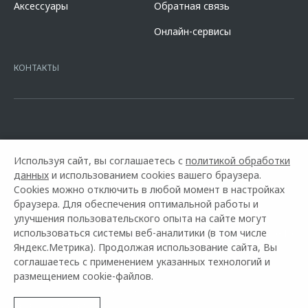
Аксессуары
Обратная связь
кредита в разделе «Кредит на покупку автомобиля у дилера» на
сайте банка
https://alfabank.ru/get-money/auto-loan/dealers/?
Онлайн-сервисы
platformId=alfasite
Кредит предоставляет АО Альфа-Банк. ИНН
7728168971 ОГРН 1027700067328 место нахождение 107078, г.
Москва, ул. Каланчевская, д. 27. Ген.лицензия ЦБ РФ № 1326 от
КОНТАКТЫ
16.01.2015. Предложение ограничено и не является публичной
офертой.
Используя сайт, вы соглашаетесь с
политикой обработки
данных
и использованием cookies вашего браузера.
Cookies можно отключить в любой момент в настройках
браузера. Для обеспечения оптимальной работы и
улучшения пользовательского опыта на сайте могут
использоваться системы веб-аналитики (в том числе
Горячая линия OMODA:
+7 (861) 212-15-15
Яндекс.Метрика). Продолжая использование сайта, Вы
соглашаетесь с применением указанных технологий и
© 2026 АВТО ДЛЯ ВАС
размещением cookie-файлов.
Модельный ряд
Архивные модели
Контакты
Правовая информация