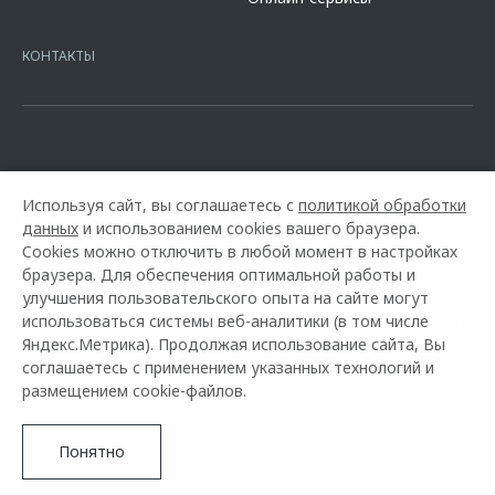
platformId=alfasite
Кредит предоставляет АО Альфа-Банк. ИНН
7728168971 ОГРН 1027700067328 место нахождение 107078, г.
Москва, ул. Каланчевская, д. 27. Ген.лицензия ЦБ РФ № 1326 от
КОНТАКТЫ
16.01.2015. Предложение ограничено и не является публичной
офертой.
Используя сайт, вы соглашаетесь с
политикой обработки
данных
и использованием cookies вашего браузера.
Cookies можно отключить в любой момент в настройках
браузера. Для обеспечения оптимальной работы и
улучшения пользовательского опыта на сайте могут
Горячая линия OMODA:
использоваться системы веб-аналитики (в том числе
+7 (861) 212-15-15
Яндекс.Метрика). Продолжая использование сайта, Вы
соглашаетесь с применением указанных технологий и
© 2026 АВТО ДЛЯ ВАС
размещением cookie-файлов.
Модельный ряд
Архивные модели
Контакты
Правовая информация
Понятно