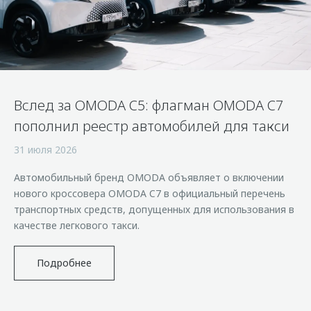
Страхование
Клиентская поддержка
Обратная связь
Кредитный калькулятор
O&J Автоклуб
Аксессуары
Клуб владельцев OMODA
Одежда и сувениры
Приложение O&J
Вслед за OMODA C5: флагман OMODA C7
Оригинальные аксессуары
Аксессуары
пополнил реестр автомобилей для такси
Запчасти
Одежда и сувениры
31 июля 2026
Трейд-ин
Оригинальные аксессуары
Автомобильный бренд OMODA объявляет о включении
Калькулятор трейд-ин
Запчасти
нового кроссовера OMODA C7 в официальный перечень
транспортных средств, допущенных для использования в
качестве легкового такси.
Подробнее