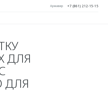
+7 (861) 212-15-15
Армавир
ТКУ
Х ДЛЯ
С
О ДЛЯ