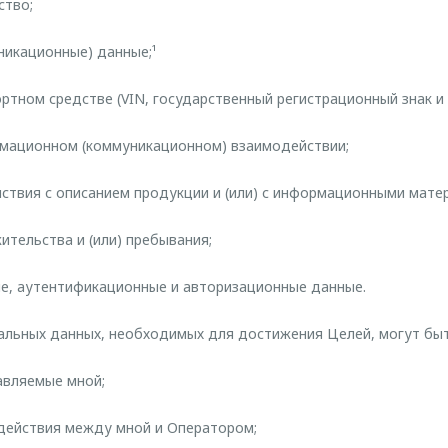
ство;
уникационные) данные;¹
ортном средстве (VIN, государственный регистрационный знак и т
рмационном (коммуникационном) взаимодействии;
йствия с описанием продукции и (или) с информационными мате
жительства и (или) пребывания;
е, аутентификационные и авторизационные данные.
льных данных, необходимых для достижения Целей, могут быт
тавляемые мной;
одействия между мной и Оператором;