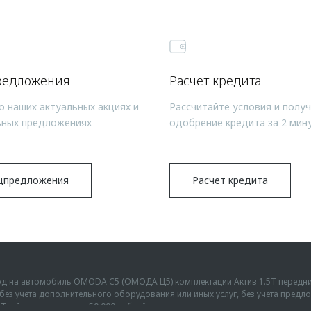
редложения
Расчет кредита
о наших актуальных акциях и
Рассчитайте условия и полу
ьных предложениях
одобрение кредита за 2 мин
цпредложения
Расчет кредита
ыгод на автомобиль OMODA C5 (ОМОДА Ц5) комплектации Актив 1.5Т передн
г., без учета дополнительного оборудования или иных услуг, без учета пре
Трейд-ин» в размере 50 000 рублей, которая достигается за счет програм