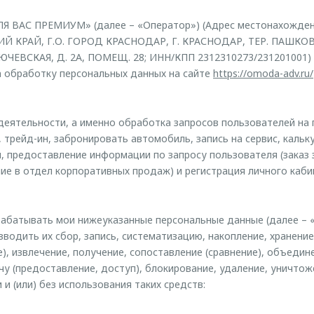
 ВАС ПРЕМИУМ» (далее – «Оператор») (Адрес местонахожден
ИЙ КРАЙ, Г.О. ГОРОД КРАСНОДАР, Г. КРАСНОДАР, ТЕР. ПАШ
ЧЕВСКАЯ, Д. 2А, ПОМЕЩ. 28; ИНН/КПП 2312310273/231201001)
на обработку персональных данных на сайте
https://omoda-adv.ru/
 деятельности, а именно обработка запросов пользователей на 
 трейд-ин, забронировать автомобиль, запись на сервис, кальк
, предоставление информации по запросу пользователя (заказ з
ие в отдел корпоративных продаж) и регистрация личного каби
абатывать мои нижеуказанные персональные данные (далее – 
зводить их сбор, запись, систематизацию, накопление, хранение
), извлечение, получение, сопоставление (сравнение), объедине
чу (предоставление, доступ), блокирование, удаление, уничто
и (или) без использования таких средств: