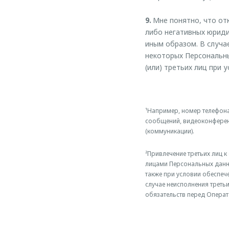
9.
Мне понятно, что отк
либо негативных юриди
иным образом. В случа
некоторых Персональны
(или) третьих лиц при 
¹Например, номер телефона
сообщений, видеоконференц
(коммуникации).
²Привлечение третьих лиц 
лицами Персональных данн
также при условии обеспеч
случае неисполнения треть
обязательств перед Операт