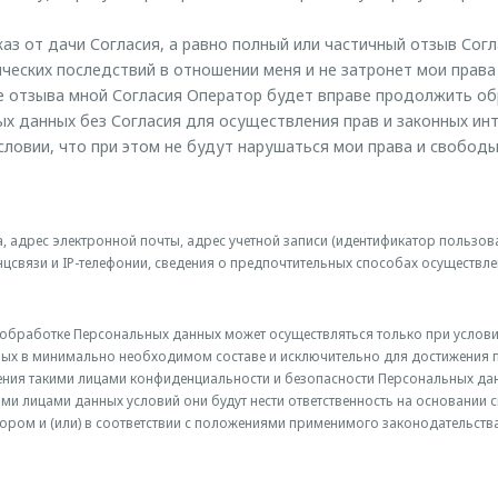
аз от дачи Согласия, а равно полный или частичный отзыв Согл
ческих последствий в отношении меня и не затронет мои права
е отзыва мной Согласия Оператор будет вправе продолжить об
х данных без Согласия для осуществления прав и законных ин
условии, что при этом не будут нарушаться мои права и свободы
, адрес электронной почты, адрес учетной записи (идентификатор пользов
связи и IP-телефонии, сведения о предпочтительных способах осуществле
к обработке Персональных данных может осуществляться только при услов
ых в минимально необходимом составе и исключительно для достижения п
ения такими лицами конфиденциальности и безопасности Персональных дан
ими лицами данных условий они будут нести ответственность на основании
ором и (или) в соответствии с положениями применимого законодательства