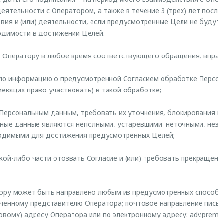
еятельности с Оператором, а также в течение 3 (трех) лет пос
вия и (или) деятельности, если предусмотренные Цели не буду
одимости в достижении Целей.
я Оператору в любое время соответствующего обращения, впра
ную информацию о предусмотренной Согласием обработке Перс
меющих право участвовать) в такой обработке;
к Персональным данным, требовать их уточнения, блокирования
ьные данные являются неполными, устаревшими, неточными, не
ходимыми для достижения предусмотренных Целей;
акой-либо части отозвать Согласие и (или) требовать прекраще
ру может быть направлено любым из предусмотренных способ
ченному представителю Оператора; почтовое направление пи
овому) адресу Оператора или по электронному адресу:
adv.pre