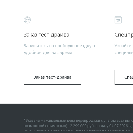
Заказ тест-драйва
Спецп
Запишитесь на пробную поездку в
Узнайте 
удобное для вас время
специал
Заказ тест-драйва
Спе
¹ Указана максимальная цена перепродажи с учетом всех в
возможной стоимостью) - 2 299 000 руб. на дату 04.07.2026 
цена указана с учетом суммы скидок дилера по программам «