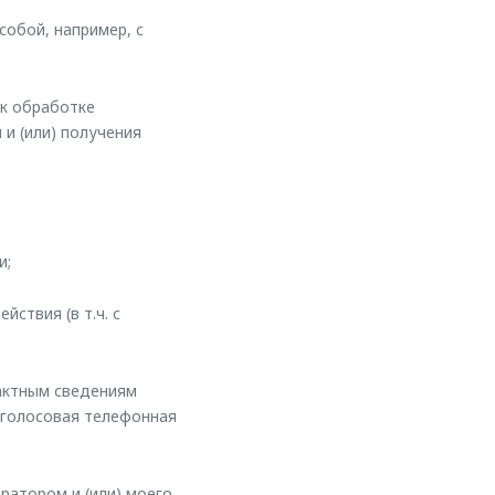
собой, например, с
 к обработке
и (или) получения
и;
ствия (в т.ч. с
актным сведениям
) голосовая телефонная
ратором и (или) моего