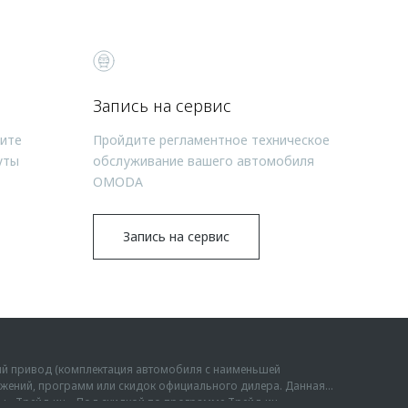
Запись на сервис
чите
Пройдите регламентное техническое
уты
обслуживание вашего автомобиля
OMODA
Запись на сервис
ий привод (комплектация автомобиля с наименьшей
дложений, программ или скидок официального дилера. Данная
мы «Трейд-ин». Под скидкой по программе Трейд-ин