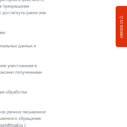
ле прекращения
т достигнуты ранее или
OMODA C5
ве:
ональных данных и
 или уничтожения в
законно полученными
ния обработки
ов (личное письменное
сьменного обращения
mium@mail.ru
).