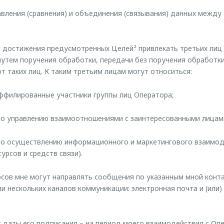
авления (сравнения) и объединения (связывания) данных между 
 достижения предусмотренных Целей² привлекать третьих лиц
утем поручения обработки, передачи без поручения обработки 
т таких лиц. К таким третьим лицам могут относиться:
аффилированные участники группы лиц Оператора;
 по управлению взаимоотношениями с заинтересованными лицам
 по осуществлению информационного и маркетингового взаимодей
рсов и средств связи).
сов мне могут направлять сообщения по указанным мной конт
и нескольких каналов коммуникации: электронная почта и (или
 даты его подписания – на период моего взаимодействия с Опе