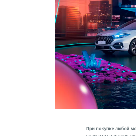
При
покупке
любой м
получите надежное ср