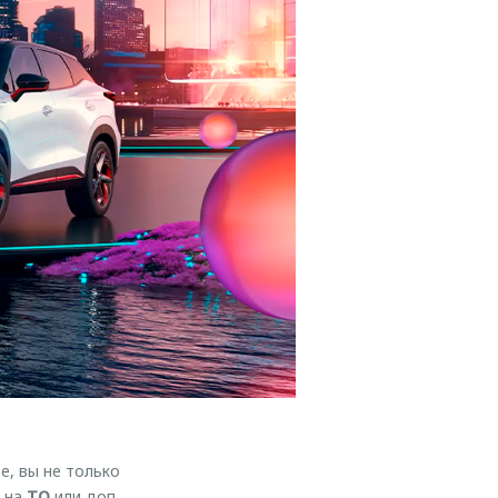
, вы не только
т на
ТО
или доп.