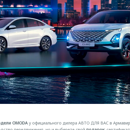
одели OMODA
у официального дилера АВТО ДЛЯ ВАС в Армавире
едство передвижения, но и выберете свой
подарок
: сертифика