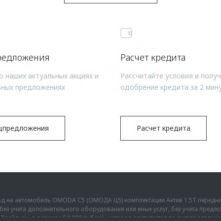
редложения
Расчет кредита
о наших актуальных акциях и
Рассчитайте условия и полу
ьных предложениях
одобрение кредита за 2 мин
цпредложения
Расчет кредита
ыгод на автомобиль OMODA C5 (ОМОДА Ц5) комплектации Актив 1.5Т передн
г., без учета дополнительного оборудования или иных услуг, без учета пре
Трейд-ин» в размере 50 000 рублей, которая достигается за счет програм