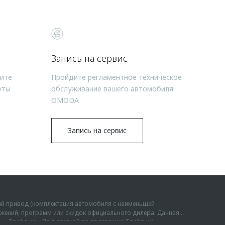
Запись на сервис
чите
Пройдите регламентное техническое
уты
обслуживание вашего автомобиля
OMODA
Запись на сервис
ий привод (комплектация автомобиля с наименьшей
дложений, программ или скидок официального дилера. Данная
мы «Трейд-ин». Под скидкой по программе Трейд-ин