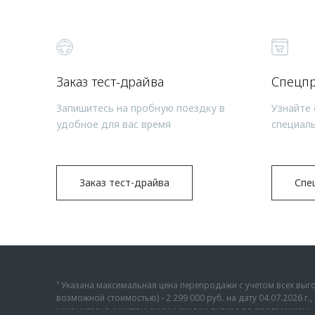
Заказ тест-драйва
Спецп
Запишитесь на пробную поездку в
Узнайте 
удобное для вас время
специал
Заказ тест-драйва
Спе
¹ Указана максимальная цена перепродажи с учетом всех в
возможной стоимостью) - 2 299 000 руб. на дату 04.07.2026 
цена указана с учетом суммы скидок дилера по программам «