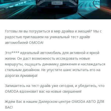
Страхование
Клиентская поддержка
Обратная связь
Кредитный калькулятор
O&J Автоклуб
Аксессуары
Клуб владельцев OMODA
Одежда и сувениры
Приложение O&J
Готовы ли вы погрузиться в мир драйва и эмоций? Мы с
радостью приглашаем на уникальный тест-драйв
Оригинальные аксессуары
Аксессуары
автомобилей OMODA!
Запчасти
Одежда и сувениры
Это**** идеальный автомобиль для активной и яркой
Трейд-ин
Оригинальные аксессуары
жизни. Он даст возможность исследовать новые
маршруты, ощущать динамику движения и наслаждаться
Калькулятор трейд-ин
Запчасти
стильным дизайном. Не упустите шанс испытать его на
дорогах Армавира!
Запишитесь на тест-драйв уже сегодня, и убедитесь, что
OMODA вдохновит вас на новые свершения!
Ждём Вас в нашем Дилерском центре OMODA АВТО ДЛЯ
ВАС!