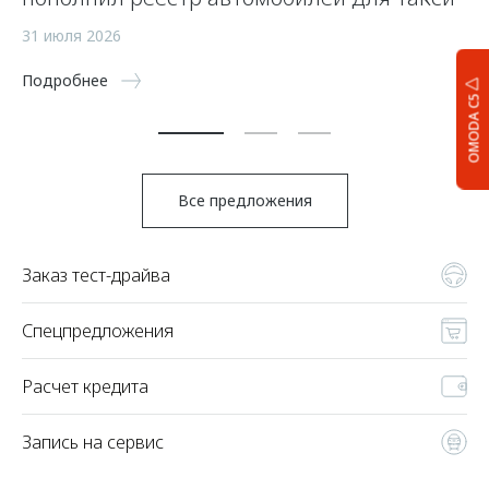
ав
31 июля 2026
16
Подробнее
OMODA C5
По
Все предложения
Заказ тест-драйва
Спецпредложения
Расчет кредита
Запись на сервис