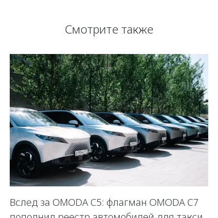
Смотрите также
Вслед за OMODA C5: флагман OMODA C7
К
пополнил реестр автомобилей для такси
с