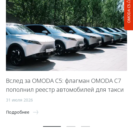
OMODA C5
Вслед за OMODA C5: флагман OMODA C7
К
пополнил реестр автомобилей для такси
с
ав
31 июля 2026
16
Подробнее
По