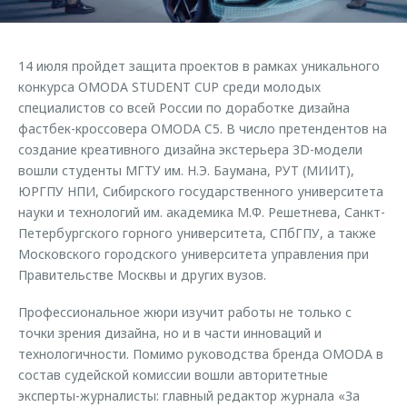
Страхование
Клиентская поддержка
Обратная связь
Кредитный калькулятор
O&J Автоклуб
14 июля пройдет защита проектов в рамках уникального
Аксессуары
Клуб владельцев OMODA
конкурса OMODA STUDENT CUP среди молодых
специалистов со всей России по доработке дизайна
Одежда и сувениры
Приложение O&J
фастбек-кроссовера OMODA C5. В число претендентов на
Оригинальные аксессуары
создание креативного дизайна экстерьера 3D-модели
Аксессуары
Запчасти
вошли студенты МГТУ им. Н.Э. Баумана, РУТ (МИИТ),
Одежда и сувениры
ЮРГПУ НПИ, Сибирского государственного университета
Трейд-ин
Оригинальные аксессуары
науки и технологий им. академика М.Ф. Решетнева, Санкт-
Петербургского горного университета, СПбГПУ, а также
Калькулятор трейд-ин
Запчасти
Московского городского университета управления при
Правительстве Москвы и других вузов.
Профессиональное жюри изучит работы не только с
точки зрения дизайна, но и в части инноваций и
технологичности. Помимо руководства бренда OMODA в
состав судейской комиссии вошли авторитетные
эксперты-журналисты: главный редактор журнала «За