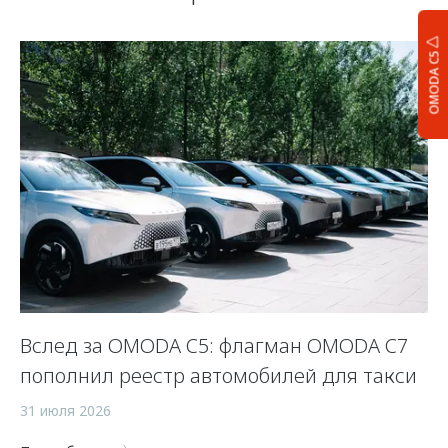
OMODA C5
Вслед за OMODA C5: флагман OMODA C7
К
пополнил реестр автомобилей для такси
с
ав
31 июля 2026
16