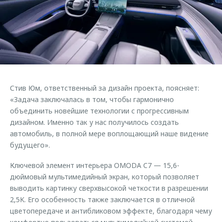
Страхование
Клиентская поддержка
Обратная связь
Кредитный калькулятор
O&J Автоклуб
Аксессуары
Клуб владельцев OMODA
Одежда и сувениры
Приложение O&J
Оригинальные аксессуары
Аксессуары
Стив Юм, ответственный за дизайн проекта, поясняет:
Запчасти
Одежда и сувениры
«Задача заключалась в том, чтобы гармонично
объединить новейшие технологии с прогрессивным
Трейд-ин
Оригинальные аксессуары
дизайном. Именно так у нас получилось создать
Калькулятор трейд-ин
Запчасти
автомобиль, в полной мере воплощающий наше видение
будущего».
Ключевой элемент интерьера OMODA C7 — 15,6-
дюймовый мультимедийный экран, который позволяет
выводить картинку сверхвысокой четкости в разрешении
2,5K. Его особенность также заключается в отличной
цветопередаче и антибликовом эффекте, благодаря чему