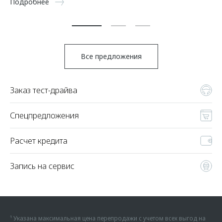
Подробнее
По
Все предложения
Заказ тест-драйва
Спецпредложения
Расчет кредита
Запись на сервис
¹ Указана максимальная цена перепродажи с учетом всех выгод на