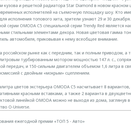
 кузова и решеткой радиатора Star Diamond в новом красном 
овременных исполнителей на съемочную площадку шоу. Кто им
для исполнения топового хита, зрители узнают 29 и 30 декабря
ой серии OMODA C5 специальной серии Trendy Red является н
рными стильными элементами декора. Новая цветовая гамма то
стиль автомобиля, приковывая к нему всеобщее внимание.
а российском рынке как с передним, так и полным приводом, а 
5-литровым турбированным мотором мощностью 147 л. с., сопря
ой передач, и 150-сильным двигателем объемом 1,6 литра в св
нсмиссией с двойным «мокрым» сцеплением.
литра цветов экстерьера OMODA C5 насчитывает 8 вариантов, 
тивными красными вставками, а также 2 варианта в двухцветно
ктовой линейкой OMODA можно не выходя из дома, заглянув в
во O-Universe.
ования ежегодной премии «ТОП 5 - Авто»