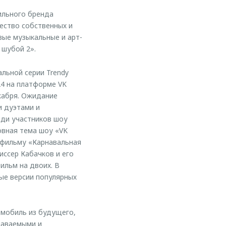
ильного бренда
ество собственных и
вые музыкальные и арт-
 шубой 2».
льной серии Trendy
24 на платформе VK
кабря. Ожидание
и дуэтами и
еди участников шоу
овная тема шоу «VK
 фильму «Карнавальная
иссер Кабачков и его
ильм на двоих. В
ые версии популярных
омобиль из будущего,
наваемыми и