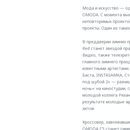
Мода и искусство — о
OMODA. С момента выхо
неповторимых проектов
проекты. Один из таки
В преддверии зимних п
Red станет звездой пр
Видео, также телезрит
главного зимнего праз
известными артистами.
Баста, INSTASAMKA, Ст
под шубой 2» — разниц
ночь»: на киностудии,
молодой коллега Рязан
результате молодые ар
хитов.
Кроссовер, завоевавши
OMODA C5 станет симво