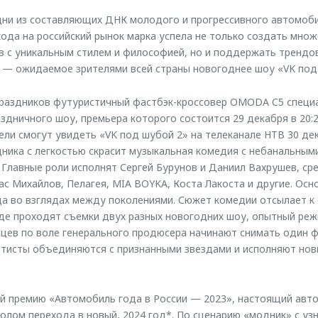
дни из составляющих ДНК молодого и прогрессивного автомоб
да на российский рынок марка успела не только создать множ
 с уникальным стилем и философией, но и поддержать трендо
х — ожидаемое зрителями всей страны новогоднее шоу «VK под
раздников футуристичный фастбэк-кроссовер OMODA C5 специа
аздничного шоу, премьера которого состоится 29 декабря в 20:
ели смогут увидеть «VK под шубой 2» на телеканале НТВ 30 де
дника с легкостью скрасит музыкальная комедия с небанальным
 Главные роли исполнят Сергей Бурунов и Даниил Вахрушев, ср
ас Михайлов, Пелагея, MIA BOYKA, Коста Лакоста и другие. Осн
а во взглядах между поколениями. Сюжет комедии отсылает к
 где проходят съемки двух разных новогодних шоу, опытный реж
цев по воле генерального продюсера начинают снимать один ф
тисты объединяются с признанными звездами и исполняют нов
й премию «Автомобиль года в России — 2023», настоящий авт
лом перехода в новый, 2024 год*. По сценарию «модник» с уз