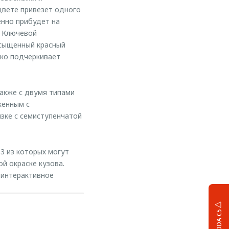
цвете привезет одного
енно прибудет на
. Ключевой
асыщенный красный
нко подчеркивает
также с двумя типами
женным с
язке с семиступенчатой
3 из которых могут
й окраске кузова.
 интерактивное
OMODA C5