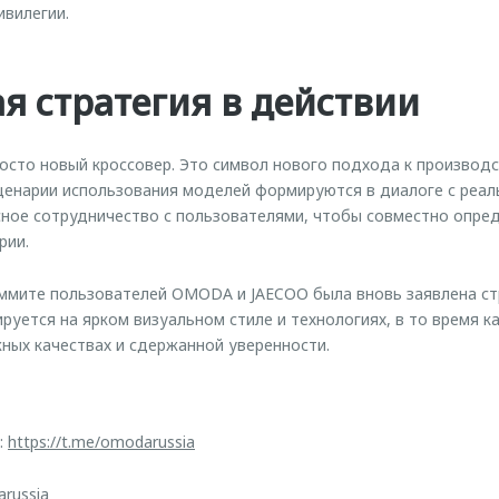
ивилегии.
я стратегия в действии
сто новый кроссовер. Это символ нового подхода к производс
сценарии использования моделей формируются в диалоге с реа
ое сотрудничество с пользователями, чтобы совместно опре
рии.
мите пользователей OMODA и JAECOO была вновь заявлена ст
уется на ярком визуальном стиле и технологиях, в то время к
ых качествах и сдержанной уверенности.
:
https://t.me/omodarussia
arussia