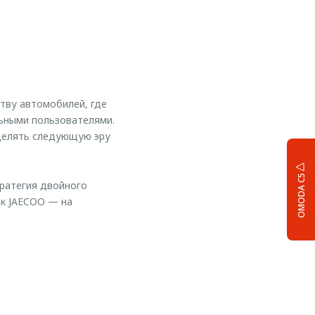
тву автомобилей, где
льными пользователями.
делять следующую эру
OMODA C5
ратегия двойного
ак JAECOO — на