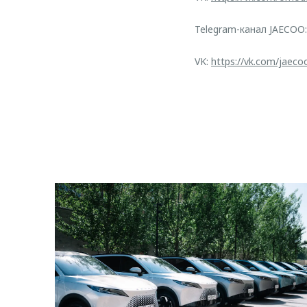
Telegram-канал JAECOO
VK:
https://vk.com/jaeco