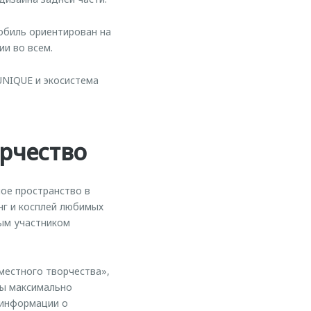
обиль ориентирован на
и во всем.
UNIQUE и экосистема
рчество
ое пространство в
нг и косплей любимых
ным участником
местного творчества»,
бы максимально
 информации о