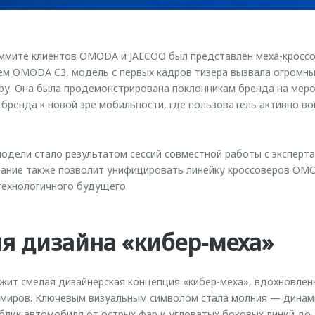
мите клиентов OMODA и JAECOO был представлен меха-кроссо
ем OMODA C3, модель с первых кадров тизера вызвала огромны
ру. Она была продемонстрирована поклонникам бренда на меро
бренда к новой эре мобильности, где пользователь активно во
одели стало результатом сессий совместной работы с эксперта
ание также позволит унифицировать линейку кроссоверов OM
 технологичного будущего.
я дизайна «кибер-меха»
жит смелая дизайнерская концепция «кибер-меха», вдохновле
 миров. Ключевым визуальным символом стала молния — динам
лик автомобиля от острых фар и угловатых боковых линий до 