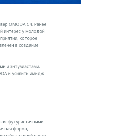
вер OMODA C4. Ранее
й интерес у молодой
приятии, которое
влечен в создание
ми и энтузиастами.
ODA и усилить имидж
нная футуристичными
ичная форма,
дизайна задней части.