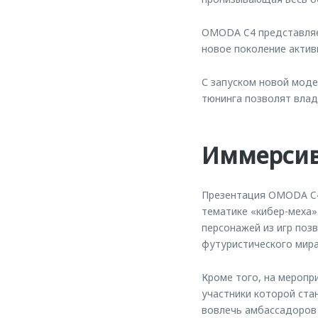
OMODA C4 представляет
новое поколение актив
С запуском новой моде
тюнинга позволят влад
Иммерсив
Презентация OMODA C4 
тематике «кибер-меха»
персонажей из игр поз
футуристического мир
Кроме того, на меропр
участники которой ст
вовлечь амбассадоров 