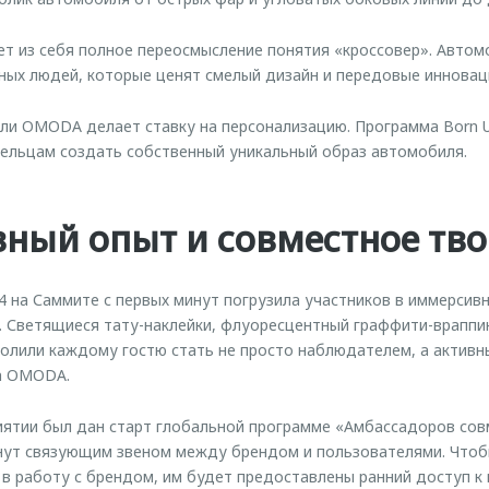
 из себя полное переосмысление понятия «кроссовер». Автом
ных людей, которые ценят смелый дизайн и передовые инноваци
ли OMODA делает ставку на персонализацию. Программа Born 
ельцам создать собственный уникальный образ автомобиля.
ный опыт и совместное тво
на Саммите с первых минут погрузила участников в иммерсивн
. Светящиеся тату-наклейки, флуоресцентный граффити-враппи
волили каждому гостю стать не просто наблюдателем, а актив
а OMODA.
иятии был дан старт глобальной программе «Амбассадоров сов
анут связующим звеном между брендом и пользователями. Что
в работу с брендом, им будет предоставлены ранний доступ к