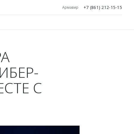
+7 (861) 212-15-15
Армавир
РА
ИБЕР-
ЕСТЕ С