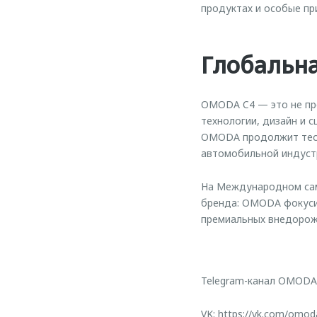
продуктах и особые пр
Глобальна
OMODA C4 — это не про
технологии, дизайн и 
OMODA продолжит тесн
автомобильной индуст
На Международном сам
бренда: OMODA фокусир
премиальных внедорожн
Telegram-канал OMODA
VK:
https://vk.com/omod