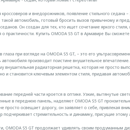
 кроссоверов и внедорожников, появление стильного седана – 
 такой автомобиль, готовый бросить вызов привычному и пред
 седанов. Он создан для тех, кто ищет сочетание яркого стиля
я о практичности. Купить OMODA S5 GT в Армавире Вы сможете
 в глаза при взгляде на OMODA S5 GT, – это его ультрасовреме
ь автомобиля производит поистине внушительное впечатление
у внушительная радиаторная решетка, которая не просто вып
но и становится ключевым элементом стиля, придавая автомо
вание передней части кроется в оптике. Узкие, вытянутые све
ленные в переднюю панель, наделяют OMODA S5 GT пронзитель
не просто освещает дорогу, он заявляет о себе, привлекая вни
р подчеркивает стремительность и динамику, присущие этому
сти, OMODA S5 GT продолжает удивлять своим продуманным ди