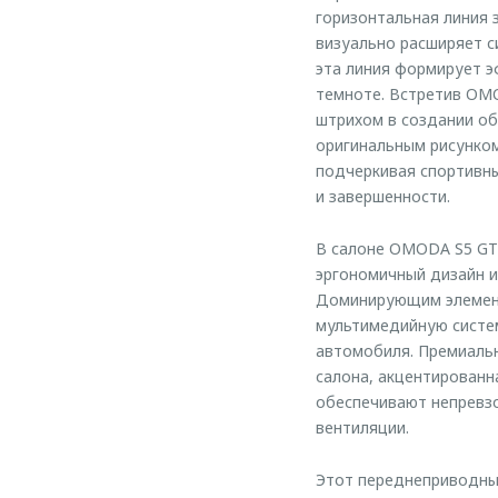
горизонтальная линия 
визуально расширяет с
эта линия формирует 
темноте. Встретив OMO
штрихом в создании об
оригинальным рисунко
подчеркивая спортивн
и завершенности.
В салоне OMODA S5 GT
эргономичный дизайн и
Доминирующим элемент
мультимедийную систем
автомобиля. Премиальн
салона, акцентирован
обеспечивают непревз
вентиляции.
Этот переднеприводны