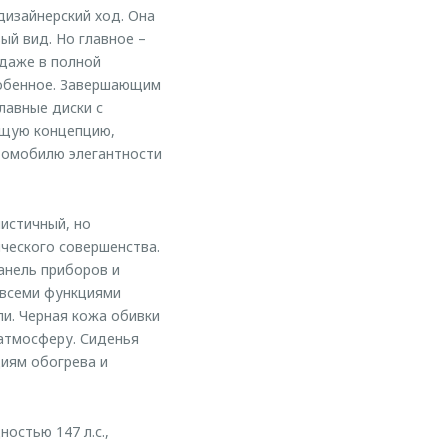
дизайнерский ход. Она
ый вид. Но главное –
даже в полной
собенное. Завершающим
лавные диски с
бщую концепцию,
томобилю элегантности
истичный, но
ческого совершенства.
нель приборов и
 всеми функциями
и. Черная кожа обивки
атмосферу. Сиденья
иям обогрева и
стью 147 л.с.,