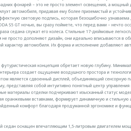
задних фонарей – это не просто элемент освещения, а мощный 
илуэт автомобиля, придавая ему более приземистый и устойчив
эффектную световую подпись, которая безошибочно узнаваема 
DA S5 GT ночью, вы сразу поймете, что перед вами – нечто о
раза седана служат его колеса. Стильные 17-дюймовые легкосп
м не просто дополняют дизайн, они идеально вписываются в о
ый характер автомобиля. Их форма и исполнение добавляют ав
 футуристическая концепция обретает новую глубину. Минимал
нтерьера создает ощущение воздушного простора и технологи
ом является сдвоенный дисплей, объединяющий сенсорную па
у, представляя собой интуитивно понятный центр управления
ые материалы отделки подчеркивают изысканный статус модел
ная оранжевыми вставками, формирует динамичную и стильную 
ойденный комфорт благодаря продуманной эргономике и функц
й седан оснащен впечатляющим 1,5-литровым двигателем мощно