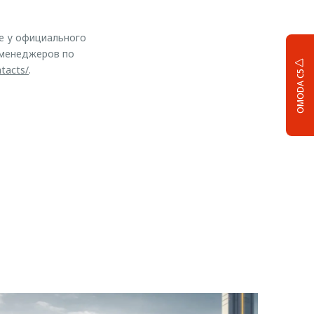
е у официального
 менеджеров по
tacts/
.
OMODA C5