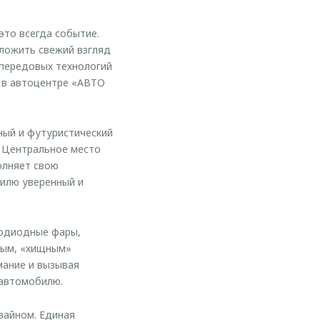
это всегда событие.
ложить свежий взгляд
, передовых технологий
 в автоцентре «АВТО
нный и футуристический
. Центральное место
олняет свою
билю уверенный и
тодиодные фары,
ным, «хищным»
мание и вызывая
 автомобилю.
зайном. Единая