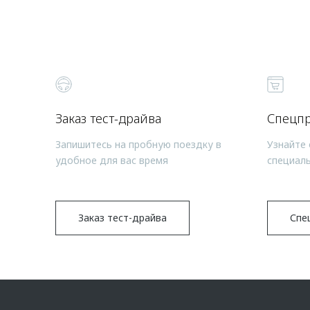
Заказ тест-драйва
Спецп
Запишитесь на пробную поездку в
Узнайте 
удобное для вас время
специал
Заказ тест-драйва
Спе