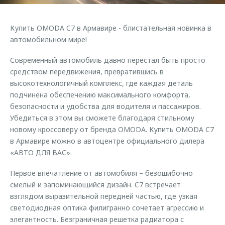
Страхование
Клиентская поддержка
Обратная связь
Кредитный калькулятор
Купить OMODA C7 в Армавире - блистательная новинка в
O&J Автоклуб
автомобильном мире!
Аксессуары
Клуб владельцев OMODA
Современный автомобиль давно перестал быть просто
Одежда и сувениры
Приложение O&J
средством передвижения, превратившись в
Оригинальные аксессуары
высокотехнологичный комплекс, где каждая деталь
Аксессуары
Запчасти
подчинена обеспечению максимального комфорта,
Одежда и сувениры
безопасности и удобства для водителя и пассажиров.
Трейд-ин
Оригинальные аксессуары
Убедиться в этом вы сможете благодаря стильному
новому кроссоверу от бренда OMODA. Купить OMODA C7
Калькулятор трейд-ин
Запчасти
в Армавире можно в автоцентре официального дилера
«АВТО ДЛЯ ВАС».
Первое впечатление от автомобиля – безошибочно
смелый и запоминающийся дизайн. C7 встречает
взглядом выразительной передней частью, где узкая
светодиодная оптика филигранно сочетает агрессию и
элегантность. Безграничная решетка радиатора с