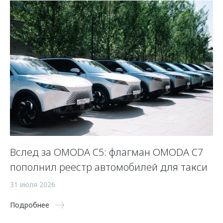
Вслед за OMODA C5: флагман OMODA C7
К
пополнил реестр автомобилей для такси
с
ав
31 июля 2026
16
Подробнее
По