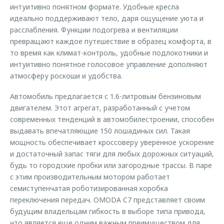
интуитивно понятном формате. Удобные кресла
идеально поддерживают тело, даря ощущение уюта и
расслабления. Функции подогрева и вентиляции
превращают каждое путешествие в образец комфорта, в
то время как климат-контроль, удобные подлокотники и
интуитивно понятное голосовое управление дополняют
атмосферу роскоши и удобства.
Автомобиль предлагается с 1.6-литровым бензиновым
двигателем. Этот агрегат, разработанный с учетом
современных тенденций в автомобилестроении, способен
выдавать впечатляющие 150 лошадиных сил. Такая
мощность обеспечивает кроссоверу уверенное ускорение
и достаточный запас тяги для любых дорожных ситуаций,
будь то городские пробки или загородные трассы. В паре
с этим производительным мотором работает
семиступенчатая роботизированная коробка
переключения передач. OMODA C7 представляет своим
будущим владельцам гибкость в выборе типа привода,
что является еще одним важным преимуществом для