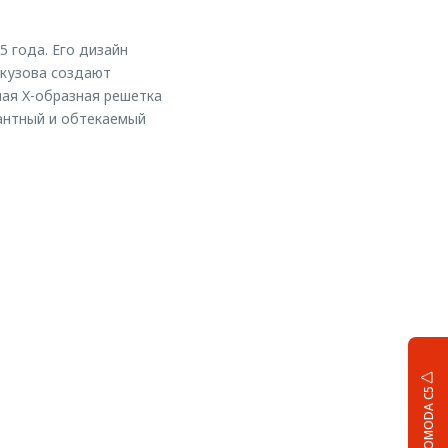
 года. Его дизайн
 кузова создают
ая X-образная решетка
антный и обтекаемый
OMODA C5