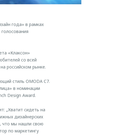
зайн года» в рамках
м голосования
ета «Клаксон»
любителей со всей
 на российском рынке.
яющий стиль OMODA C7.
лица» в номинации
ch Design Award.
т: „Хватит сидеть на
тижных дизайнерских
ь, что мы нашли свою
тор по маркетингу