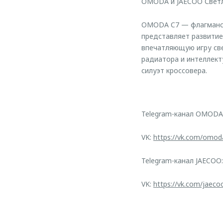
OMODA и JAECOO Светл
OMODA C7 — флагмански
представляет развитие
впечатляющую игру све
радиатора и интеллек
силуэт кроссовера.
Telegram-канал OMODA
VK:
https://vk.com/omod
Telegram-канал JAECOO
VK:
https://vk.com/jaeco