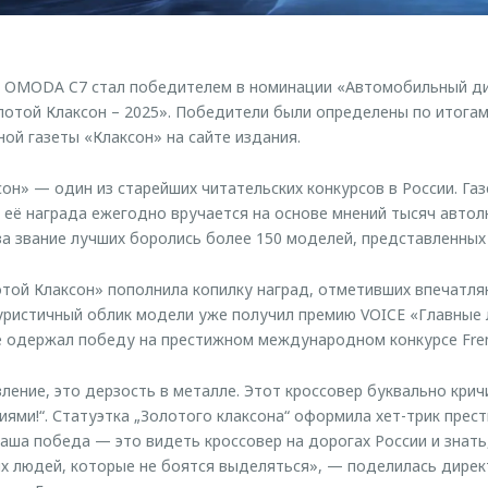
р OMODA C7 стал победителем в номинации «Автомобильный ди
отой Клаксон – 2025». Победители были определены по итога
ой газеты «Клаксон» на сайте издания.
он» — один из старейших читательских конкурсов в России. Газ
 а её награда ежегодно вручается на основе мнений тысяч авто
 за звание лучших боролись более 150 моделей, представленных
отой Клаксон» пополнила копилку наград, отметивших впечатл
уристичный облик модели уже получил премию VOICE «Главные 
е одержал победу на престижном международном конкурсе Fren
ение, это дерзость в металле. Этот кроссовер буквально кричи
циями!“. Статуэтка „Золотого клаксона“ оформила хет-трик прес
 наша победа — это видеть кроссовер на дорогах России и знат
 людей, которые не боятся выделяться», — поделилась дирек