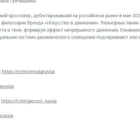
ана Гречишкина.
й кроссовер, дебютировавший на российском рынке в мае 2025
 философии бренда «Искусство в движении». Рельефные линии
та и тени, формируя эффект непрерывного движения. Узнаваем
туальная система динамического освещения подчеркивают элег
:
https://t.me/omodarussia
arussia
:
https://t.me/jaecoo\_russia
orussia