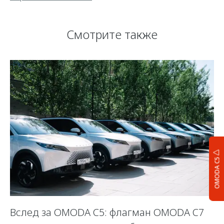
Смотрите также
OMODA C5
Вслед за OMODA C5: флагман OMODA C7
К