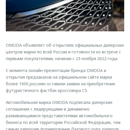
Страхование
Клиентская поддержка
Обратная связь
Кредитный калькулятор
O&J Автоклуб
Аксессуары
Клуб владельцев OMODA
Одежда и сувениры
Приложение O&J
Оригинальные аксессуары
OMODA объявляет об открытиях официальных дилерских
Аксессуары
центров марки по всей России и готовности ко встрече с
Запчасти
Одежда и сувениры
первыми покупателями, начиная с 23 ноября 2022 года.
Трейд-ин
Оригинальные аксессуары
С момента онлайн-презентации бренда OMODA и
Калькулятор трейд-ин
Запчасти
открытия предзаказов на официальном сайте марки
более 1000 россиян оставили заявки на приобретение
футуристичного фастбэк-кроссовера C5.
Автомобильная марка OMODA подписала дилерские
соглашения с лидирующими и динамично
развивающимися представителями автомобильного
бизнеса по всей территории Российской Федерации, тем
самым завершив формирование базового пула дилеров,