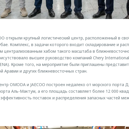
O открыли крупный логистический центр, расположенный в св
бае. Комплекс, в задачи которого входит складирование и рас
ым централизованным хабом такого масштаба в ближневосточно
сутствовало высшее руководство компаний Chery International и
 (MENA). Кроме того, на мероприятие были приглашены представи
й Аравии и других ближневосточных стран.
центр OMODA и JAECOO построен недалеко от морского порта Д
рта Аль-Мактум, а его площадь составляет более 12 000 квад
 эффективность поставок и распределения запасных частей м