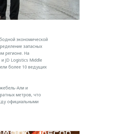
ободной экономической
пределение запасных
м регионе. На
 JD Logistics Middle
тели более 10 ведущих
жебель-Али и
ратных метров, что
ежду официальными