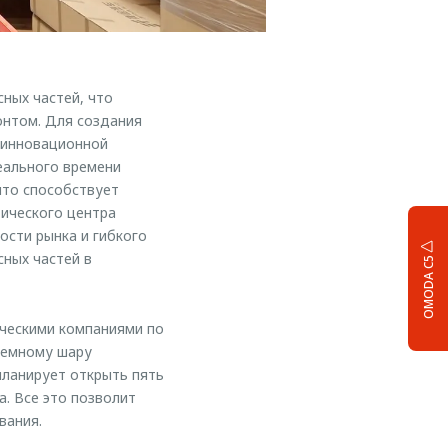
ных частей, что
онтом. Для создания
 инновационной
еального времени
что способствует
тического центра
сти рынка и гибкого
сных частей в
OMODA C5
ческими компаниями по
 земному шару
планирует открыть пять
. Все это позволит
вания.