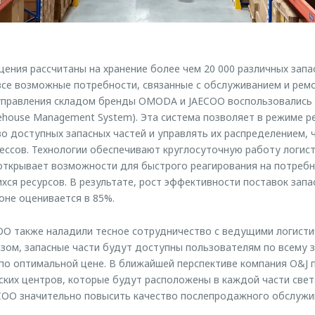
ения рассчитаны на хранение более чем 20 000 различных запас
се возможные потребности, связанные с обслуживанием и рем
управления складом бренды OMODA и JAECOO воспользовались
house Management System). Эта система позволяет в режиме р
о доступных запасных частей и управлять их распределением, 
ессов. Технологии обеспечивают круглосуточную работу логис
ткрывает возможности для быстрого реагирования на потребно
ся ресурсов. В результате, рост эффективности поставок запа
не оценивается в 85%.
O также наладили тесное сотрудничество с ведущими логисти
азом, запасные части будут доступны пользователям по всему
по оптимальной цене. В ближайшей перспективе компания O&J 
ских центров, которые будут расположены в каждой части света
OO значительно повысить качество послепродажного обслужи