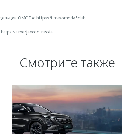
адельцев OMODA:
https://t.me/omoda5club
:
https://t.me/jaecoo_russia
Смотрите также