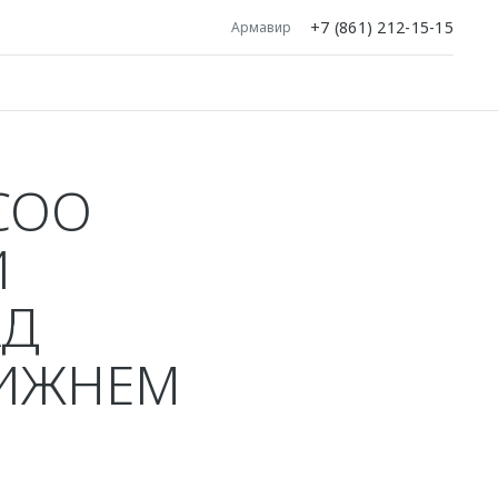
+7 (861) 212-15-15
Армавир
COO
Й
АД
ЛИЖНЕМ