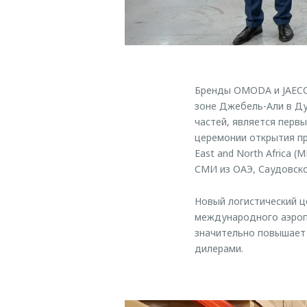
Бренды OMODA и JAECO
зоне Джебель-Али в Ду
частей, является перв
церемонии открытия при
East and North Africa
СМИ из ОАЭ, Саудовско
Новый логистический 
международного аэропо
значительно повышает
дилерами.