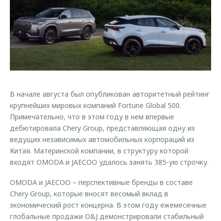
Страхование
Клиентская поддержка
Обратная связь
Кредитный калькулятор
O&J Автоклуб
Аксессуары
Клуб владельцев OMODA
Одежда и сувениры
Приложение O&J
Оригинальные аксессуары
Аксессуары
Запчасти
В начале августа был опубликован авторитетный рейтинг
Одежда и сувениры
крупнейших мировых компаний Fortune Global 500.
Трейд-ин
Оригинальные аксессуары
Примечательно, что в этом году в нем впервые
дебютировала Chery Group, представляющая одну из
Калькулятор трейд-ин
Запчасти
ведущих независимых автомобильных корпораций из
Китая. Материнской компании, в структуру которой
входят OMODA и JAECOO удалось занять 385-ую строчку.
OMODA и JAECOO – перспективные бренды в составе
Chery Group, которые вносят весомый вклад в
экономический рост концерна. В этом году ежемесячные
глобальные продажи O&J демонстрировали стабильный