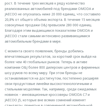
рост. В течение трех месяцев к ряду количество
реализованных автомобилей под брендами OMODA и
JAECOO не опускалась ниже 20 000 единиц, что составило
20,8% от общего объема экспорта. В течение 15 месяцев
совокупные продажи O&J превысили 280 000 единиц.
Благодаря этим выдающимся показателям OMODA и
JAECOO стали самыми интенсивно развивающимися
автомобильным брендами в мире.
С момента своего появления, бренды добились
впечатляющих результатов, за короткий срок выйдя на
более чем 40 глобальных рынков. Теперь в активе
компании O&J более 800 дилерских центров и фирменных
шоу-румов по всему миру. При этом бренды не
останавливаются на достигнутом, постепенно расширяя
свои продуктовые линейки высокотехнологичными и
стильными моделями. Так, например, среди ожидаемых
новинок – инновационные кроссоверы OMODA C7 и
JAECOO J5, которые вне всяких сомнений изменят
стандарты, принятые в современной автомобильной