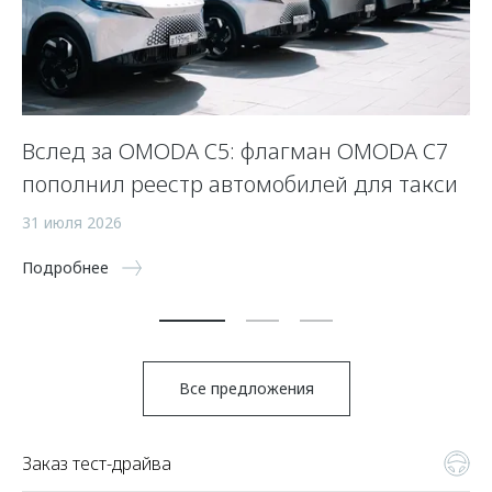
Вслед за OMODA C5: флагман OMODA C7
К
пополнил реестр автомобилей для такси
с
ав
31 июля 2026
16
Подробнее
По
Все предложения
Заказ тест-драйва